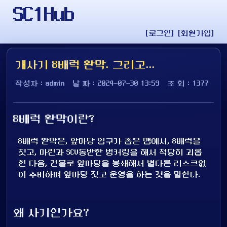
SC1Hub
[로그인]
[회원가입]
개사기 8배럭 완막. 그리고...
작성자 : admin
날 짜 : 2024-07-30 13:59
조 회 : 1377
8배럭 완막이란?
8배럭 완막은, 앞마당 입구가 좁은 맵에서, 8배럭을
짓고, 마린과 SCV동반한 벙커링을 해서 적당히 괴롭
힌 다음, 건물로 앞마당을 봉쇄해서 별다른 리스크없
이 수비하며 앞마당 짓고 운영을 하는 것을 말한다.
왜 사기인가요?