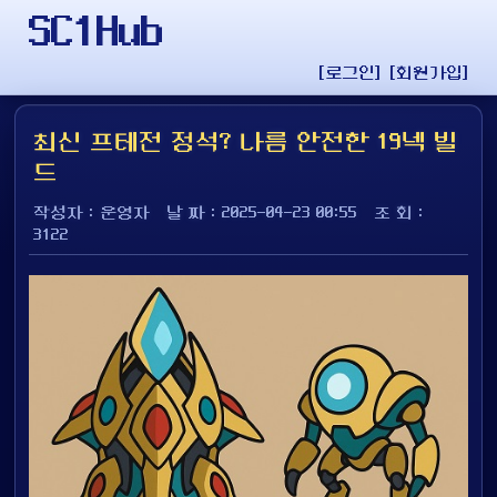
SC1Hub
[로그인]
[회원가입]
최신 프테전 정석? 나름 안전한 19넥 빌
드
작성자 : 운영자
날 짜 : 2025-04-23 00:55
조 회 :
3122