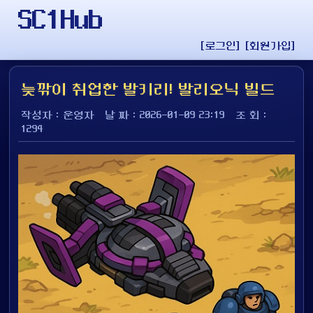
SC1Hub
[로그인]
[회원가입]
늦깎이 취업한 발키리! 발리오닉 빌드
작성자 : 운영자
날 짜 : 2026-01-09 23:19
조 회 :
1294