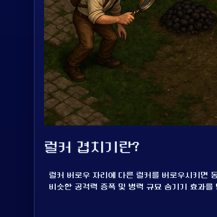
럴커 겹치기란?
럴커 버로우 자리에 다른 럴커를 버로우시키면 동
비슷한 공격력 증폭 및 병력 규묘 숨기기 효과를 