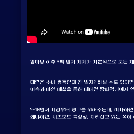
앞마당 이후 3팩 벌처 체제가 기본적으로 모든 
테란은 수비 종특인데 왠 벌처? 하실 수도 있지
이속과 마인 매설을 통해 테테전 땅따먹기에서 한
9~10벌처 시점부터 탱크를 섞어주는데, 여차하
왜냐하면, 시즈모드 특성상, 자리잡고 있는 쪽이 